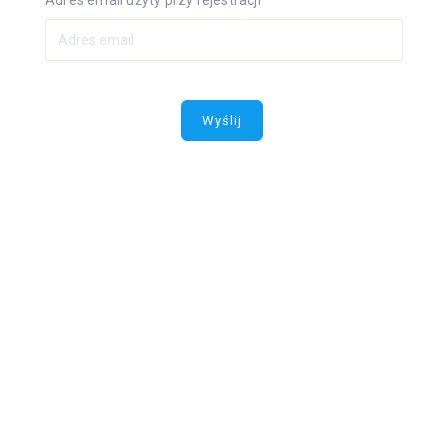
Adres email użyty przy rejestracji
Wyślij